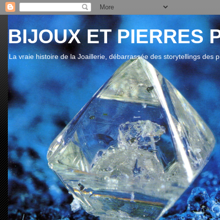
BIJOUX ET PIERRES 
La vraie histoire de la Joaillerie, débarrassée des storytellings des 