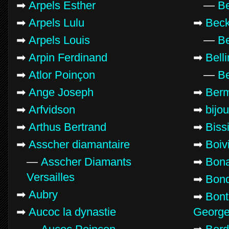
➡
Arpels Esther
—
Be
➡
Arpels Lulu
➡
Bec
➡
Arpels Louis
—
Be
➡
Arpin Ferdinand
➡
Bell
➡
Atlor Poinçon
—
Be
➡
Ange Joseph
➡
Ber
➡
Arfvidson
➡
bijo
➡
Arthus Bertrand
➡
Biss
➡
Asscher diamantaire
➡
Boiv
—
Asscher Diamants
➡
Bona
Versailles
➡
Bond
➡
Aubry
➡
Bont
➡
Aucoc la dynastie
Georg