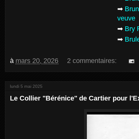
➡
Brun
veuve
➡
Bry 
➡
Brul
à
mars 20, 2026
2 commentaires:
lundi 5 mai 2025
Le Collier "Bérénice" de Cartier pour l'