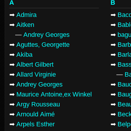
A
B
➡
Admira
➡
Bacq
➡
Aitken
➡
Babl
—
Andrey Georges
➡
bagu
➡
Aguttes, Georgette
➡
Barb
➡
Akiba
➡
Barl
➡
Albert Gilbert
➡
Bass
➡
Allard Virginie
—
Ba
➡
Andrey Georges
➡
Baud
➡
Maurice Antoine,ex Winkel
➡
Baug
➡
Argy Rousseau
➡
Beau
➡
Arnould Aimé
➡
Beck
➡
Arpels Esther
➡
Belp