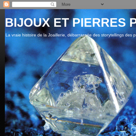
BIJOUX ET PIERRES 
La vraie histoire de la Joaillerie, débarrassée des storytellings des 