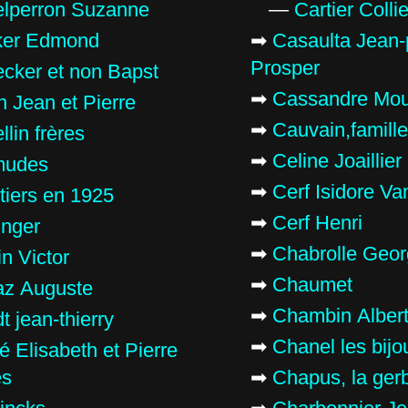
lperron Suzanne
—
Cartier Colli
ker Edmond
➡
Casaulta Jean-
Prosper
cker et non Bapst
➡
Cassandre Mo
in Jean et Pierre
➡
Cauvain,famill
llin frères
➡
Celine Joaillier
mudes
➡
Cerf Isidore Va
utiers en 1925
➡
Cerf Henri
inger
➡
Chabrolle Geo
in Victor
➡
Chaumet
z Auguste
➡
Chambin Alber
t jean-thierry
➡
Chanel les bijo
é Elisabeth et Pierre
es
➡
Chapus, la gerb