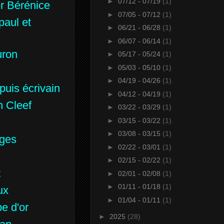
►
07/12 - 07/19
(1)
er Bérénice
➡
Desmares, Jean
►
07/05 - 07/12
(1)
paul et
➡
Després Jean
►
06/21 - 06/28
(1)
➡
De Vadimon, Guy
►
06/07 - 06/14
(1)
uron
➡
Doris Duke ses bijoux
►
05/17 - 05/24
(1)
►
05/03 - 05/10
(1)
e
➡
Dreicer
►
04/19 - 04/26
(1)
 puis écrivain
➡
Droguet, Henri Marcel
►
04/12 - 04/19
(1)
n Cleef
➡
Drouet Raymond
►
03/22 - 03/29
(1)
►
03/15 - 03/22
(1)
➡
Du Barry Comtesse
►
03/08 - 03/15
(1)
rges
➡
Dubret
►
02/22 - 03/01
(1)
—
Dubret dessins
►
02/15 - 02/22
(1)
t
➡
Dufrene
►
02/01 - 02/08
(1)
►
01/11 - 01/18
(1)
ux
➡
Duhamel
►
01/04 - 01/11
(1)
e d'or
➡
Alexandre Dumas et les
►
2025
(28)