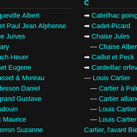
C
ueville Albert
➡
Cabrilhac poin
et Paul Jean Alphonse
➡
Cadet-Picard
e Juives
➡
Chaise Jules
ary
—
Chaise Alber
ach Heuer
➡
Caillot et Peck
et Eugene
➡
Cardeillac orfe
sset & Moreau
—
Louis Cartier
esson Daniel
—
Cartier à Pa
rand Gustave
—
Cartier alli
douin
—
Louis Cartier
 Maurice
—
Louis Cartier
erron Suzanne
Cartier, l'avant B