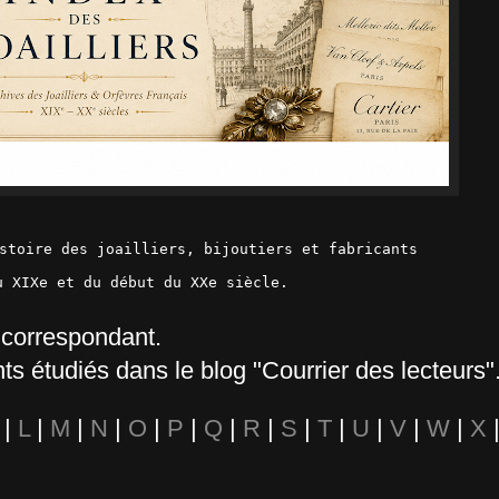
stoire des joailliers, bijoutiers et fabricants 
u XIXe et du début du XXe siècle.
 correspondant.
ts étudiés dans le blog "Courrier des lecteurs"
|
L
|
M
|
N
|
O
|
P
|
Q
|
R
|
S
|
T
|
U
|
V
|
W
|
X