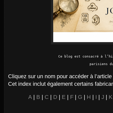
Ce blog est consacré à l’hi
parisiens d
Cliquez sur un nom pour accéder à l’article
Cet index inclut également certains fabrican
A
|
B
|
C
|
D
|
E
|
F
|
G
|
H
|
I
|
J
|
K