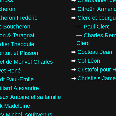
incks
➡
Charbonnier J
cheron
➡
Citroën Arman
heron Frédéric
➡
Clerc et bourg
s Boucheron
—
Paul Clerc
on & Taragnat
—
Charles Rem
Clerc
dier Théodule
➡
Cocteau Jean
ntuit et Plisson
➡
Col Léon
et de Monvel Charles
➡
Cristofol pour
et René
➡
Christie's Jam
dt Paul-Emile
illard Alexandre
teux Antoine et sa famille
k Madeleine
ey Michel, soubvenirs