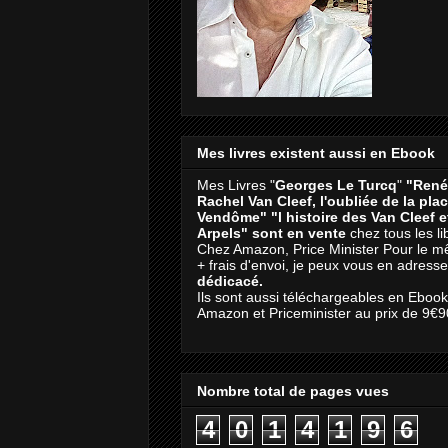
Mes livres existent aussi en Ebook
Mes Livres "
Georges Le Turcq
"
"René
Rachel Van Cleef, l'oubliée de la pla
Vendôme"
"l histoire des Van Cleef 
Arpels" sont en vente
chez tous les li
Chez Amazon, Price Minister Pour le m
+ frais d'envoi, je peux vous en adresse
dédicacé.
Ils sont aussi téléchargeables en Eboo
Amazon et Priceminister au prix de 9€9
Nombre total de pages vues
4
0
1
4
1
9
6