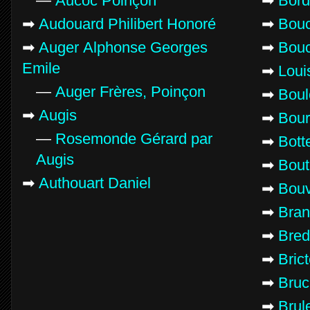
—
Aucoc Poinçon
➡
Bord
➡
Audouard Philibert Honoré
➡
Bou
➡
Auger Alphonse Georges
➡
Bouc
Emile
➡
Loui
—
Auger Frères, Poinçon
➡
Boul
➡
Augis
➡
Bour
—
Rosemonde Gérard par
➡
Botte
Augis
➡
Bout
➡
Authouart Daniel
➡
Bouv
➡
Bran
➡
Bred
➡
Bric
➡
Bruc
➡
Brul