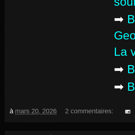
sou
➡
B
Geo
La 
➡
B
➡
B
à
mars 20, 2026
2 commentaires: