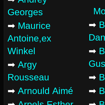
Mo
Georges
➡
B
➡
Maurice
Dan
Antoine,ex
Winkel
➡
B
Gus
➡
Argy
Rousseau
➡
B
➡
Arnould Aimé
➡
B
➡
Arpels Esther
➡
B