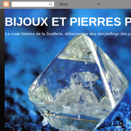
BIJOUX ET PIERRES 
La vraie histoire de la Joaillerie, débarrassée des storytellings des 