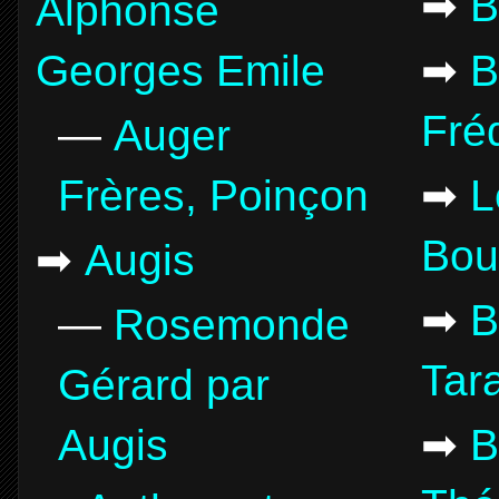
➡
B
Alphonse
Georges Emile
➡
B
Fré
—
Auger
Frères, Poinçon
➡
L
Bou
➡
Augis
➡
B
—
Rosemonde
Tar
Gérard par
Augis
➡
B