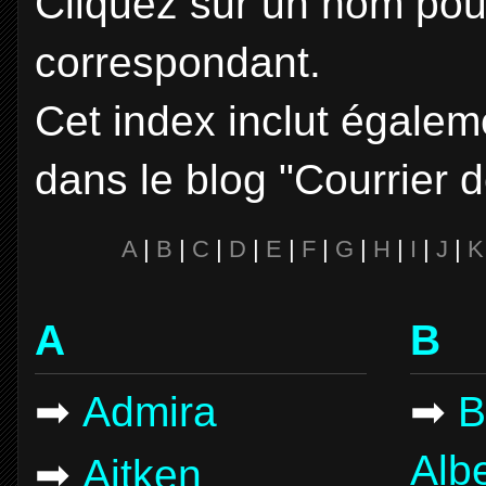
Cliquez sur un nom pour
correspondant.
Cet index inclut égalem
dans le blog "Courrier d
A
|
B
|
C
|
D
|
E
|
F
|
G
|
H
|
I
|
J
|
K
A
B
➡
Admira
➡
B
Albe
➡
Aitken