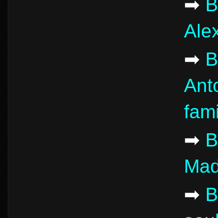
➡
B
Ale
➡
B
Ant
fami
➡
B
Mad
➡
B