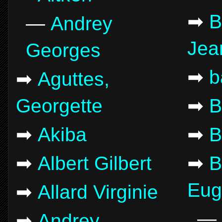
➡
B
—
Andrey
Jea
Georges
➡
b
➡
Aguttes,
Georgette
➡
B
➡
Akiba
➡
B
➡
Albert Gilbert
➡
B
Eug
➡
Allard Virginie
—
➡
Andrey