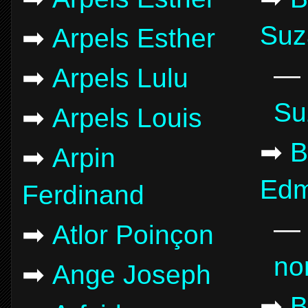
Suz
➡
Arpels Esther
—
➡
Arpels Lulu
Su
➡
Arpels Louis
➡
B
➡
Arpin
Ed
Ferdinand
—
➡
Atlor Poinçon
no
➡
Ange Joseph
➡
B