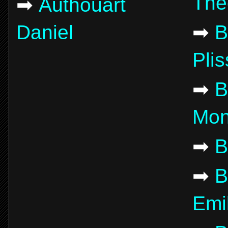
Thé
➡
Authouart
Daniel
➡
B
Pli
➡
B
Mon
➡
B
➡
B
Emi