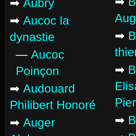
➡
B
➡
Aubry
Aug
➡
Aucoc la
➡
B
dynastie
thie
—
Aucoc
➡
B
Poinçon
Elis
➡
Audouard
Pie
Philibert Honoré
➡
B
➡
Auger