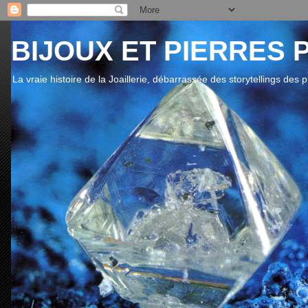
BIJOUX ET PIERRES 
La vraie histoire de la Joaillerie, débarrassée des storytellings des 