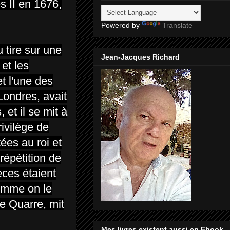
s II en 1676,
Powered by
Translate
 tire sur une
Jean-Jacques Richard
 et les
et l'une des
Londres, avait
 et il se mit à
rivilège de
ées au roi et
répétition de
èces étaient
comme on le
de Quarre, mit
Mes livres existent aussi en Ebook