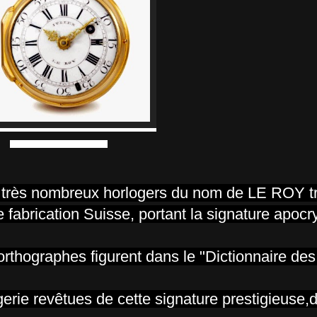
Julien le Roy , vente Christie's
e très nombreux horlogers du nom de LE ROY tr
 fabrication Suisse, portant la signature apoc
orthographes figurent dans le "Dictionnaire des
erie revêtues de cette signature prestigieuse,do