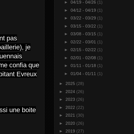
►
04/19 - 04/26
(1)
►
04/12 - 04/19
(1)
►
03/22 - 03/29
(1)
►
03/15 - 03/22
(1)
►
03/08 - 03/15
(1)
ant pas
►
02/22 - 03/01
(1)
illerie), je
►
02/15 - 02/22
(1)
ouennais
►
02/01 - 02/08
(1)
 me confia que
►
01/11 - 01/18
(1)
bitant Evreux
►
01/04 - 01/11
(1)
►
2025
(28)
►
2024
(26)
►
2023
(26)
►
2022
(22)
ssi une boite
►
2021
(30)
►
2020
(26)
►
2019
(27)