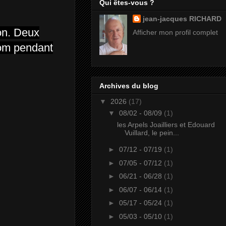
Qui êtes-vous ?
jean-jacques RICHARD
on. Deux
Afficher mon profil complet
nom pendant
Archives du blog
▼
2026
(17)
▼
08/02 - 08/09
(1)
les Arpels Joailliers et Edouard
Vuillard, le pein...
►
07/12 - 07/19
(1)
►
07/05 - 07/12
(1)
►
06/21 - 06/28
(1)
►
06/07 - 06/14
(1)
►
05/17 - 05/24
(1)
►
05/03 - 05/10
(1)