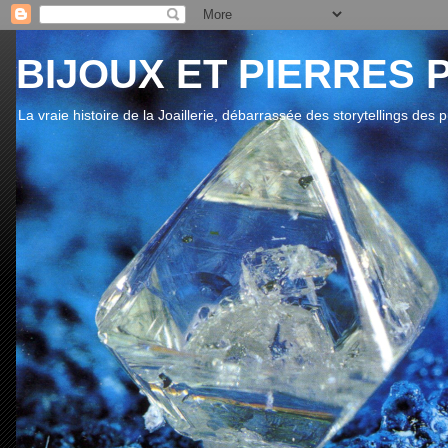
BIJOUX ET PIERRES 
La vraie histoire de la Joaillerie, débarrassée des storytellings des 