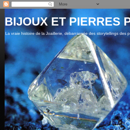
BIJOUX ET PIERRES 
La vraie histoire de la Joaillerie, débarrassée des storytellings des 