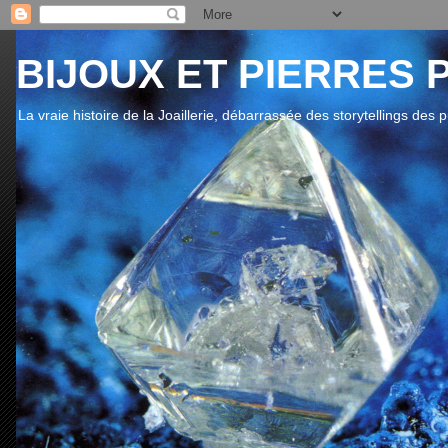
BIJOUX ET PIERRES 
La vraie histoire de la Joaillerie, débarrassée des storytellings des 