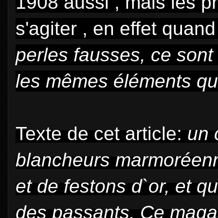
1908 aussi , mais les 
s'agiter , en effet quand 
perles fausses, ce sont
les mêmes éléments que
Texte de cet article:
u
n 
blancheurs marmo
réen
et de festons
d`or, et qu
des
passants. Ce magasi