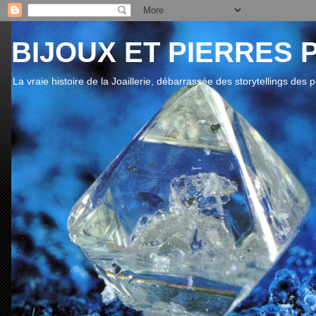
BIJOUX ET PIERRES 
La vraie histoire de la Joaillerie, débarrassée des storytellings des 