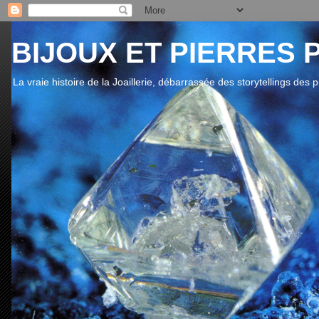
BIJOUX ET PIERRES 
La vraie histoire de la Joaillerie, débarrassée des storytellings des 