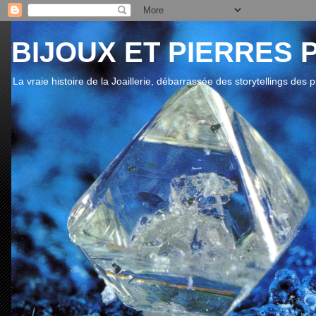
BIJOUX ET PIERRES 
La vraie histoire de la Joaillerie, débarrassée des storytellings des 