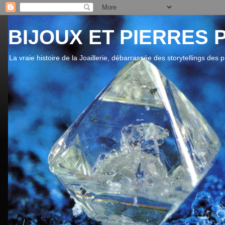
BIJOUX ET PIERRES 
La vraie histoire de la Joaillerie, débarrassée des storytellings des 