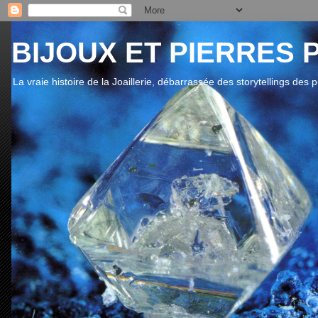
BIJOUX ET PIERRES 
La vraie histoire de la Joaillerie, débarrassée des storytellings des 