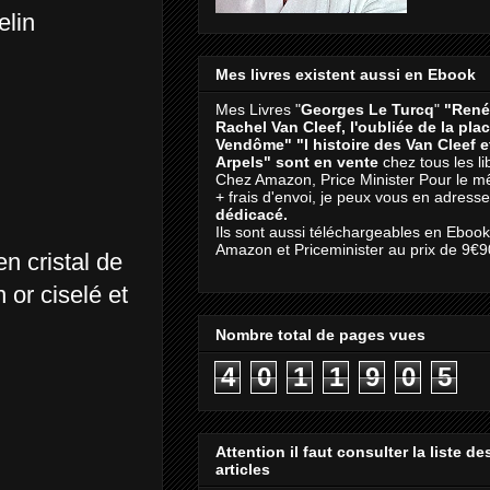
elin
Mes livres existent aussi en Ebook
Mes Livres "
Georges Le Turcq
"
"René
Rachel Van Cleef, l'oubliée de la pla
Vendôme"
"l histoire des Van Cleef 
Arpels" sont en vente
chez tous les li
Chez Amazon, Price Minister Pour le m
+ frais d'envoi, je peux vous en adresse
dédicacé.
Ils sont aussi téléchargeables en Eboo
Amazon et Priceminister au prix de 9€9
n cristal de
 or ciselé et
Nombre total de pages vues
4
0
1
1
9
0
5
Attention il faut consulter la liste de
articles