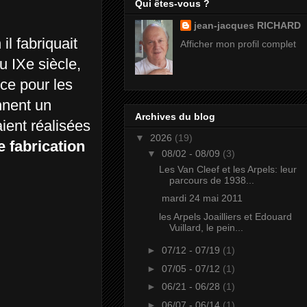
Qui êtes-vous ?
jean-jacques RICHARD
il fabriquait
Afficher mon profil complet
u IXe siècle,
nce pour les
nnent un
Archives du blog
aient réalisées
▼
2026
(19)
e fabrication
▼
08/02 - 08/09
(3)
Les Van Cleef et les Arpels: leur
parcours de 1938...
mardi 24 mai 2011
les Arpels Joailliers et Edouard
Vuillard, le pein...
►
07/12 - 07/19
(1)
►
07/05 - 07/12
(1)
►
06/21 - 06/28
(1)
►
06/07 - 06/14
(1)