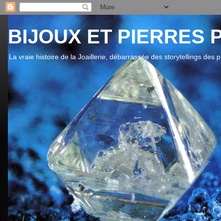
BIJOUX ET PIERRES 
La vraie histoire de la Joaillerie, débarrassée des storytellings des 