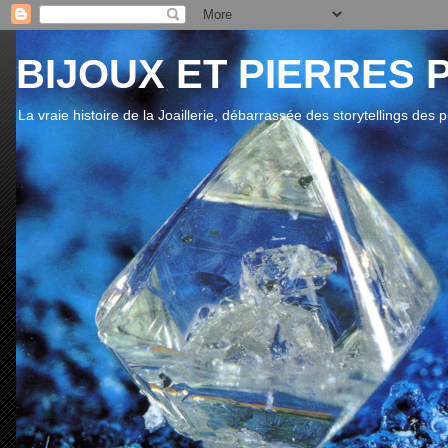
BIJOUX ET PIERRES 
La vraie histoire de la Joaillerie, débarrassée des storytellings des 