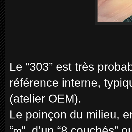
Le “303” est très prob
référence interne, typiq
(atelier OEM).
Le poinçon du milieu, 
“∞”, d’un “8 couchés” ou