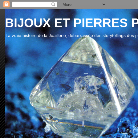
BIJOUX ET PIERRES 
La vraie histoire de la Joaillerie, débarrassée des storytellings des 