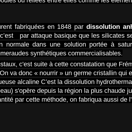
 boules ou reliées entre elles comme les élémen
urent fabriquées en 1848 par
dissolution an
c’est par attaque basique que les silicates se
ion normale dans une solution portée à satur
émeraudes synthétiques commercialisables.
istaux, c'est suite à cette constatation que Frém
. On va donc « nourrir » un germe cristallin qui 
euse alcaline C’est la dissolution hydrotherma
ceau) s'opère depuis la région la plus chaude ju
antité par cette méthode, on fabriqua aussi de 