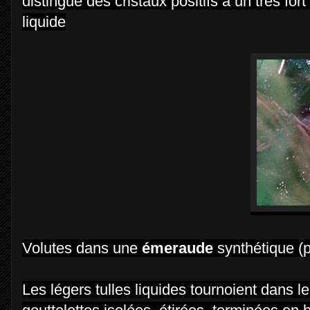
distingue des cristaux positifs à un très for
liquide
Volutes dans une
émeraude
synthétique (p
Les légers tulles liquides tournoient dans l