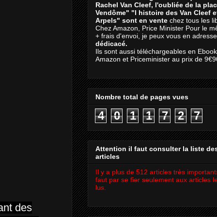
Rachel Van Cleef, l'oubliée de la pla
Vendôme"
"l histoire des Van Cleef 
Arpels" sont en vente
chez tous les li
Chez Amazon, Price Minister Pour le m
+ frais d'envoi, je peux vous en adresse
dédicacé.
Ils sont aussi téléchargeables en Eboo
Amazon et Priceminister au prix de 9€9
Nombre total de pages vues
4
0
1
1
7
2
7
Attention il faut consulter la liste de
articles
Il y a plus de 512 articles très importants
faut par se fier seulement aux articles l
lus.
ant des