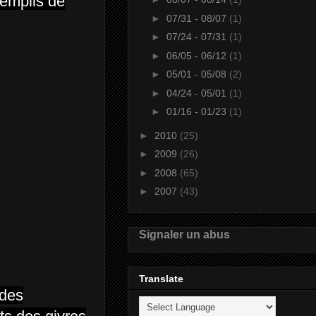
 remplis de
►
07/31 - 08/07
(1)
►
07/24 - 07/31
(1)
►
06/05 - 06/12
(1)
►
05/01 - 05/08
(2)
►
04/24 - 05/01
(1)
►
01/16 - 01/23
(1)
►
2010
(25)
►
2009
(26)
►
2008
(65)
►
2007
(43)
Signaler un abus
Translate
 des