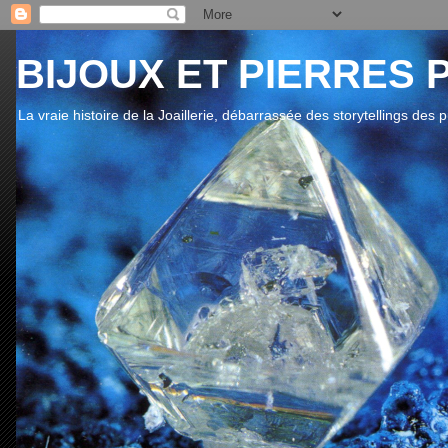
BIJOUX ET PIERRES 
La vraie histoire de la Joaillerie, débarrassée des storytellings des 