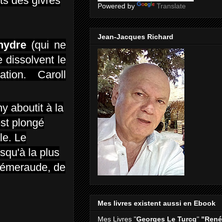
ts des givres
Powered by
Translate
Jean-Jacques Richard
hydre
(qui ne
 dissolvent le
ation. Caroll
y aboutit à la
est plongé
le. Le
squ'à la plus
l'émeraude, de
Mes livres existent aussi en Ebook
Mes Livres "
Georges Le Turcq
"
"René