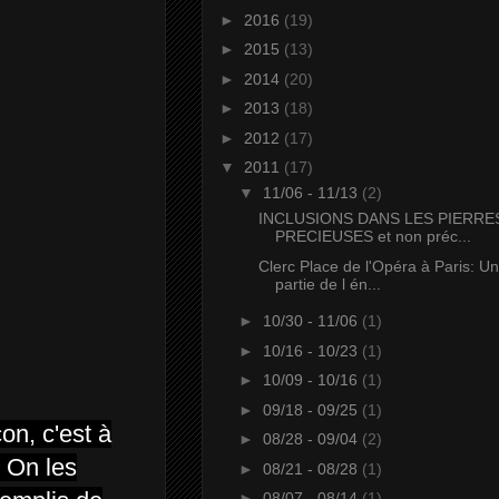
►
2016
(19)
►
2015
(13)
►
2014
(20)
►
2013
(18)
►
2012
(17)
▼
2011
(17)
▼
11/06 - 11/13
(2)
INCLUSIONS DANS LES PIERRE
PRECIEUSES et non préc...
Clerc Place de l'Opéra à Paris: U
partie de l én...
►
10/30 - 11/06
(1)
►
10/16 - 10/23
(1)
►
10/09 - 10/16
(1)
►
09/18 - 09/25
(1)
on, c'est à
►
08/28 - 09/04
(2)
. On les
►
08/21 - 08/28
(1)
►
08/07 - 08/14
(1)