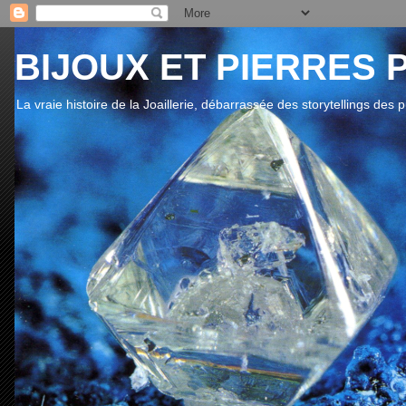
BIJOUX ET PIERRES 
La vraie histoire de la Joaillerie, débarrassée des storytellings des 