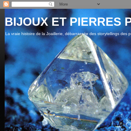
BIJOUX ET PIERRES 
La vraie histoire de la Joaillerie, débarrassée des storytellings des 