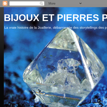
BIJOUX ET PIERRES 
La vraie histoire de la Joaillerie, débarrassée des storytellings des 