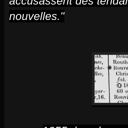
accusassent des tendan
nouvelles."