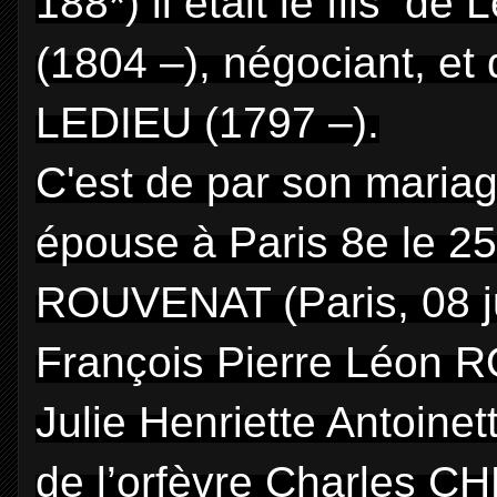
188*) il était le fils 
(1804 –), négociant, et
LEDIEU (1797 –).
C'est de par son mariage q
épouse à Paris 8e le 25
ROUVENAT (Paris, 08 jui
François Pierre Léon RO
Julie Henriette Antoin
de l’orfèvre Charles 