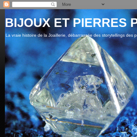
BIJOUX ET PIERRES 
La vraie histoire de la Joaillerie, débarrassée des storytellings des 