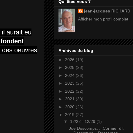
Qui êtes-vous ?
jean-jacques RICHARD
Afficher mon profil complet
l aurait eu
nfondent
r des oeuvres
Archives du blog
►
2026
(19)
►
2025
(28)
►
2024
(26)
►
2023
(26)
►
2022
(22)
►
2021
(30)
►
2020
(26)
▼
2019
(27)
▼
12/22 - 12/29
(1)
Joé Descomps, ...Cormier dit