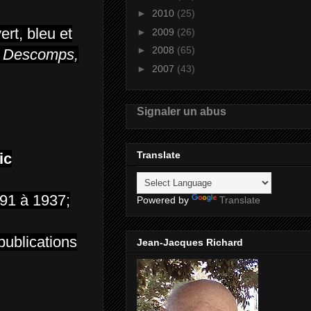
►
2010
(25)
ert, bleu et
►
2009
(26)
►
2008
(65)
e Descomps,
►
2007
(43)
Signaler un abus
Translate
ic
891 à 1937;
Powered by
Translate
publications
Jean-Jacques Richard