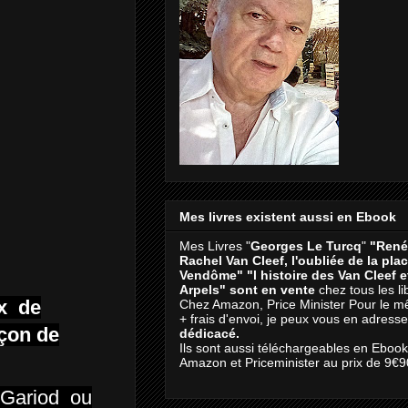
Mes livres existent aussi en Ebook
Mes Livres "
Georges Le Turcq
"
"René
Rachel Van Cleef, l'oubliée de la pla
Vendôme"
"l histoire des Van Cleef 
Arpels" sont en vente
chez tous les li
ux de
Chez Amazon, Price Minister Pour le m
+ frais d'envoi, je peux vous en adresse
nçon de
dédicacé.
Ils sont aussi téléchargeables en Eboo
Amazon et Priceminister au prix de 9€9
s Gariod ou