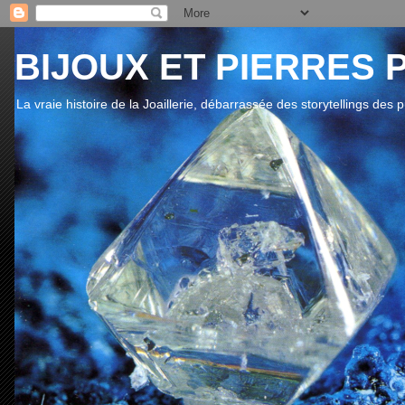
BIJOUX ET PIERRES 
La vraie histoire de la Joaillerie, débarrassée des storytellings des 