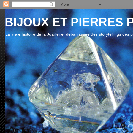
BIJOUX ET PIERRES 
La vraie histoire de la Joaillerie, débarrassée des storytellings des 