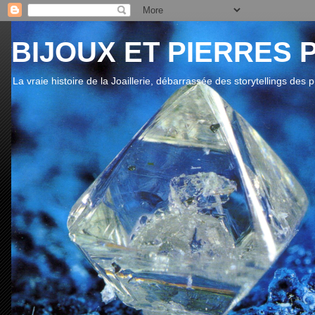
BIJOUX ET PIERRES 
La vraie histoire de la Joaillerie, débarrassée des storytellings des 