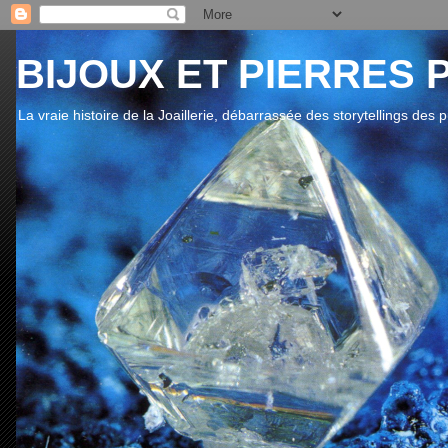
BIJOUX ET PIERRES 
La vraie histoire de la Joaillerie, débarrassée des storytellings des 