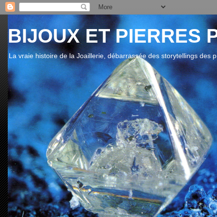
BIJOUX ET PIERRES 
La vraie histoire de la Joaillerie, débarrassée des storytellings des 