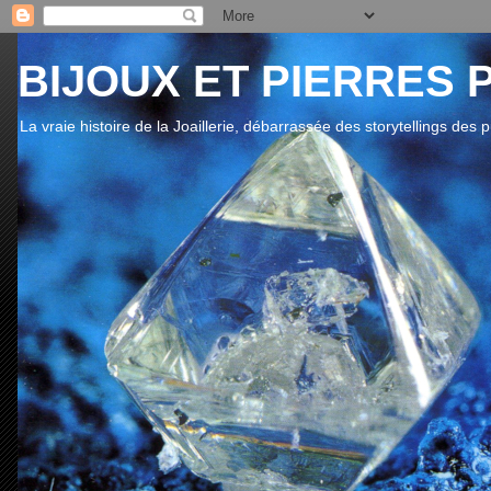
BIJOUX ET PIERRES 
La vraie histoire de la Joaillerie, débarrassée des storytellings des 