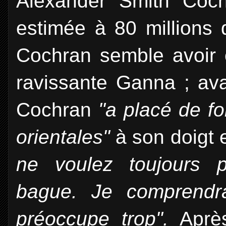
Alexander Smith Coch
estimée à 80 millions d
Cochran semble avoir 
ravissante Ganna ; av
Cochran
"a placé de f
orientales"
à son doigt 
ne voulez toujours p
bague. Je comprendr
préoccupe trop".
Après