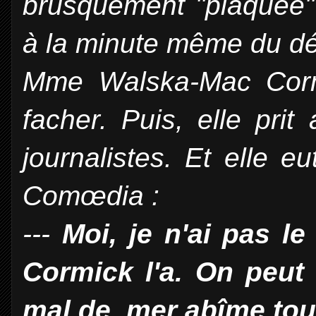
brusquement "plaquée" 
à la minute même du dé
Mme Walska-Mac Corm
facher. Puis, elle prit
journalistes. Et elle 
Comœdia :
---
Moi, je n'ai pas l
Cormick l'a. On peut
mal de mer abîme tout