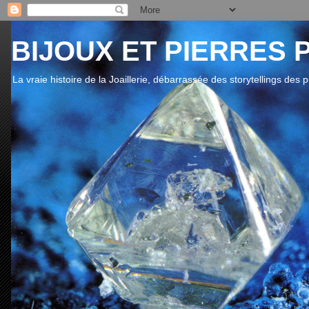
BIJOUX ET PIERRES 
La vraie histoire de la Joaillerie, débarrassée des storytellings des 