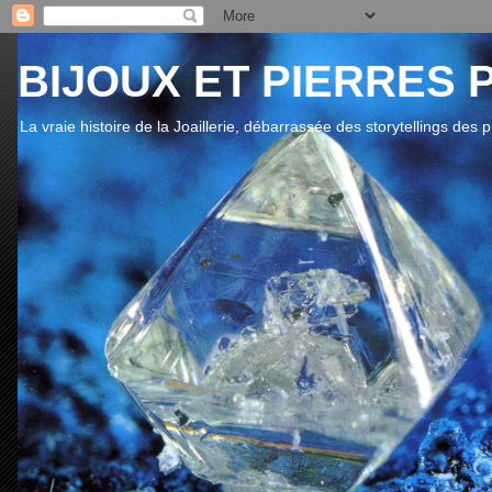
BIJOUX ET PIERRES 
La vraie histoire de la Joaillerie, débarrassée des storytellings des 