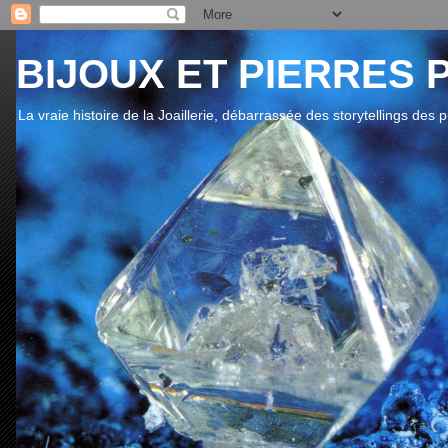
BIJOUX ET PIERRES 
La vraie histoire de la Joaillerie, débarrassée des storytellings des 