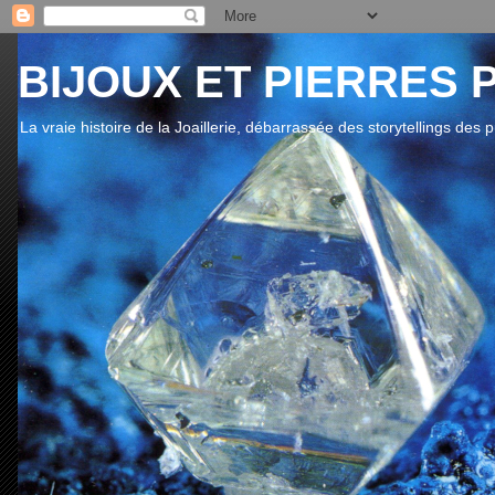
BIJOUX ET PIERRES 
La vraie histoire de la Joaillerie, débarrassée des storytellings des 