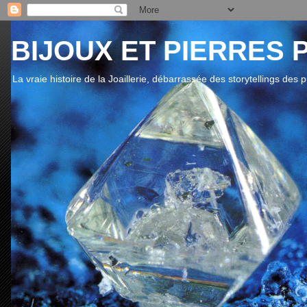
BIJOUX ET PIERRES 
La vraie histoire de la Joaillerie, débarrassée des storytellings des 