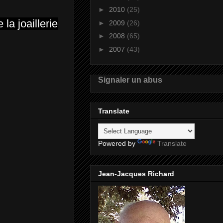
►
2010
(25)
la joaillerie
►
2009
(26)
►
2008
(65)
►
2007
(43)
Signaler un abus
Translate
Powered by
Translate
Jean-Jacques Richard