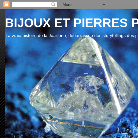
BIJOUX ET PIERRES 
La vraie histoire de la Joaillerie, débarrassée des storytellings des 