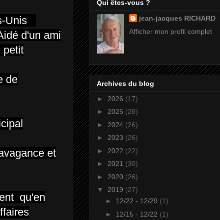
Qui êtes-vous ?
ats-Unis
jean-jacques RICHARD
Afficher mon profil complet
Aidé d'un ami
 petit
e de
Archives du blog
►
2026
(17)
►
2025
(28)
icipal
►
2024
(26)
►
2023
(26)
►
2022
(22)
ravagance et
►
2021
(30)
►
2020
(26)
▼
2019
(27)
lent qu'en
►
12/22 - 12/29
(1)
ffaires
►
12/15 - 12/22
(1)