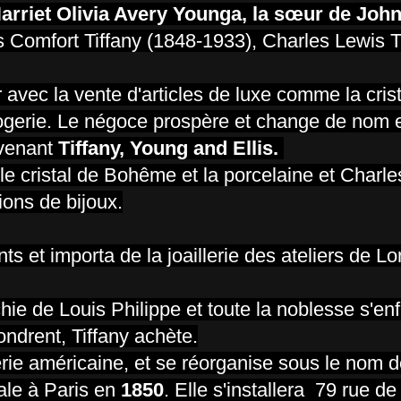
arriet Olivia Avery Younga, la sœur de Joh
s Comfort Tiffany (1848-1933), Charles Lewis Tif
vec la vente d'articles de luxe comme la crista
'horlogerie. Le négoce prospère et change de no
evenant
Tiffany, Young and Ellis.
 le cristal de Bohême et la porcelaine et Charl
ions de bijoux.
s et importa de la joaillerie des ateliers de Lo
hie de Louis Philippe et toute la noblesse s'enfu
ondrent, Tiffany achète.
rie américaine, et se réorganise sous le nom d
ale à Paris en
1850
. Elle s'installera 79 rue de