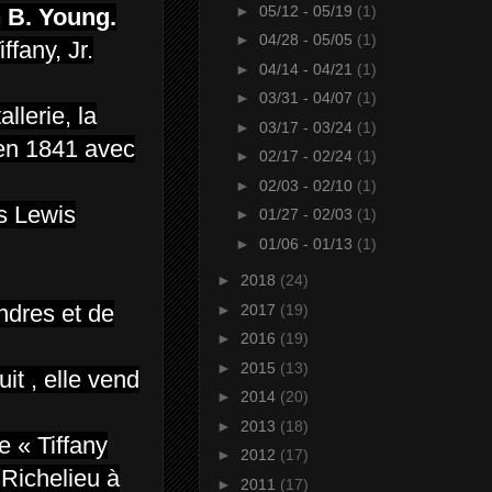
►
05/12 - 05/19
(1)
n B. Young.
►
04/28 - 05/05
(1)
fany, Jr.
►
04/14 - 04/21
(1)
►
03/31 - 04/07
(1)
llerie, la
►
03/17 - 03/24
(1)
m en 1841 avec
►
02/17 - 02/24
(1)
►
02/03 - 02/10
(1)
es Lewis
►
01/27 - 02/03
(1)
►
01/06 - 01/13
(1)
►
2018
(24)
ndres et de
►
2017
(19)
►
2016
(19)
►
2015
(13)
it , elle vend
►
2014
(20)
►
2013
(18)
e « Tiffany
►
2012
(17)
 Richelieu à
►
2011
(17)