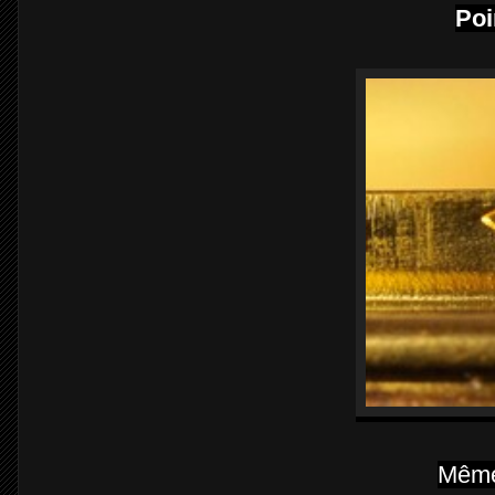
Poi
Même