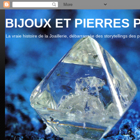
BIJOUX ET PIERRES 
La vraie histoire de la Joaillerie, débarrassée des storytellings des 