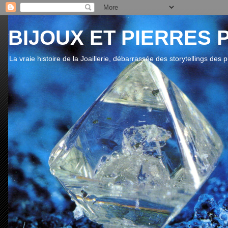
BIJOUX ET PIERRES 
La vraie histoire de la Joaillerie, débarrassée des storytellings des 