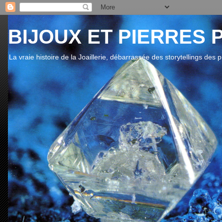
BIJOUX ET PIERRES 
La vraie histoire de la Joaillerie, débarrassée des storytellings des 