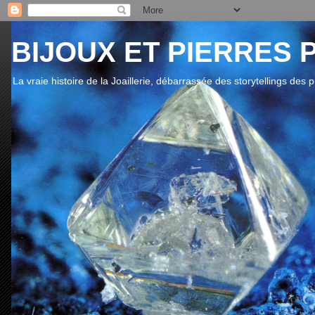
BIJOUX ET PIERRES 
La vraie histoire de la Joaillerie, débarrassée des storytellings des 