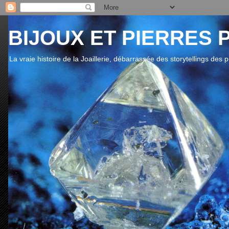
BIJOUX ET PIERRES 
La vraie histoire de la Joaillerie, débarrassée des storytellings des 