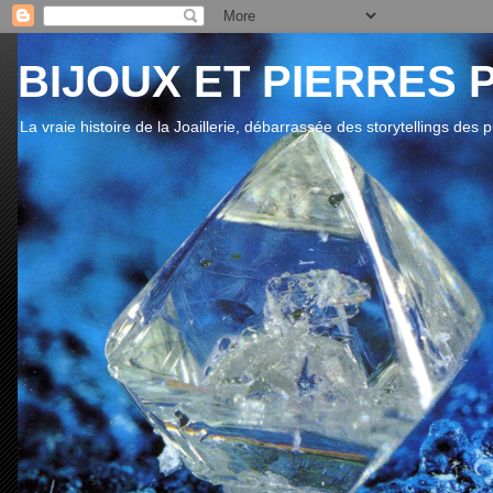
BIJOUX ET PIERRES 
La vraie histoire de la Joaillerie, débarrassée des storytellings des 