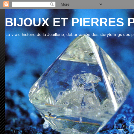
BIJOUX ET PIERRES 
La vraie histoire de la Joaillerie, débarrassée des storytellings des 