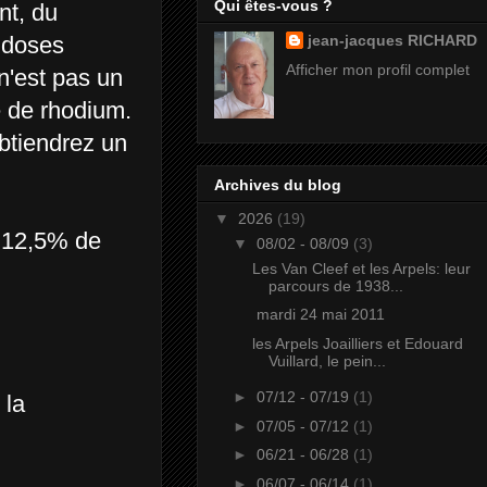
Qui êtes-vous ?
nt, du
n doses
jean-jacques RICHARD
Afficher mon profil complet
n'est pas un
e de rhodium.
obtiendrez un
sez souvent.
Archives du blog
▼
2026
(19)
, 12,5% de
▼
08/02 - 08/09
(3)
Les Van Cleef et les Arpels: leur
parcours de 1938...
mardi 24 mai 2011
les Arpels Joailliers et Edouard
Vuillard, le pein...
►
07/12 - 07/19
(1)
 la
►
07/05 - 07/12
(1)
►
06/21 - 06/28
(1)
►
06/07 - 06/14
(1)