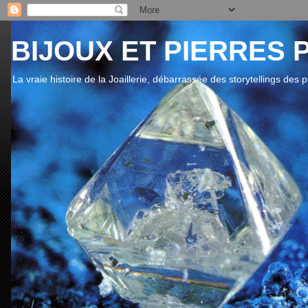
BIJOUX ET PIERRES 
La vraie histoire de la Joaillerie, débarrassée des storytellings des 