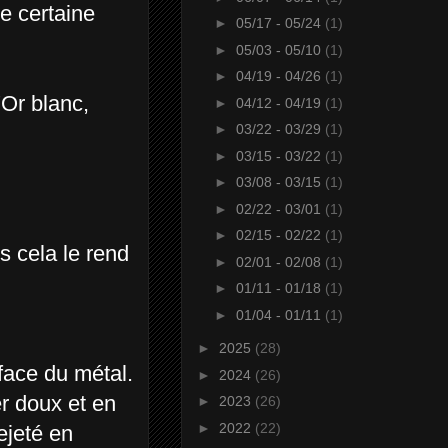
e certaine
►
05/17 - 05/24
(1)
►
05/03 - 05/10
(1)
►
04/19 - 04/26
(1)
l'Or blanc,
►
04/12 - 04/19
(1)
►
03/22 - 03/29
(1)
►
03/15 - 03/22
(1)
►
03/08 - 03/15
(1)
►
02/22 - 03/01
(1)
►
02/15 - 02/22
(1)
s cela le rend
►
02/01 - 02/08
(1)
►
01/11 - 01/18
(1)
►
01/04 - 01/11
(1)
►
2025
(28)
face du métal.
►
2024
(26)
er doux et en
►
2023
(26)
►
2022
(22)
rejeté en