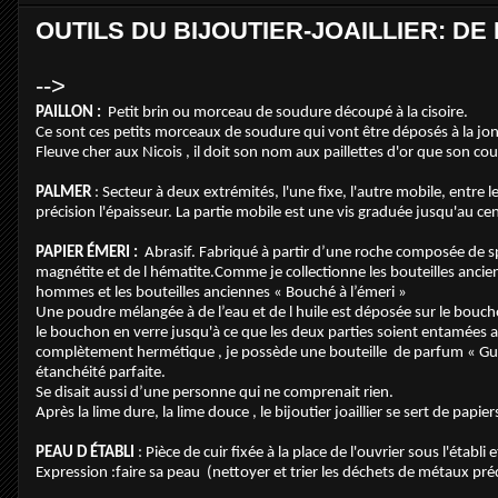
OUTILS DU BIJOUTIER-JOAILLIER: DE 
-->
PAILLON :
Petit brin ou morceau de soudure découpé à la cisoire.
Ce sont ces petits morceaux de soudure qui vont être déposés à la jo
Fleuve cher aux Nicois , il doit son nom aux paillettes d'or que son cou
PALMER
: Secteur à deux extrémités, l'une fixe, l'autre mobile, entre 
précision l'épaisseur. La partie mobile est une vis graduée jusqu'au ce
PAPIER ÉMERI :
Abrasif. Fabriqué à partir d’une roche composée de spi
magnétite et de l hématite.Comme je collectionne les bouteilles ancie
hommes et les bouteilles anciennes « Bouché à l’émeri »
Une poudre mélangée à de l’eau et de l huile est déposée sur le bouchon 
le bouchon en verre jusqu'à ce que les deux parties soient entamées au 
complètement hermétique , je possède une bouteille de parfum « Guer
étanchéité parfaite.
Se disait aussi d’une personne qui ne comprenait rien.
Après la lime dure, la lime douce , le bijoutier joaillier se sert de papi
PEAU D ÉTABLI
: Pièce de cuir fixée à la place de l'ouvrier sous l'établ
Expression :faire sa peau (nettoyer et trier les déchets de métaux pr