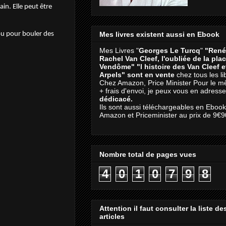
in. Elle peut être
 ou pour bouler des
Mes livres existent aussi en Ebook
Mes Livres "
Georges Le Turcq
"
"René
Rachel Van Cleef, l'oubliée de la pla
Vendôme"
"l histoire des Van Cleef 
Arpels" sont en vente
chez tous les li
Chez Amazon, Price Minister Pour le m
+ frais d'envoi, je peux vous en adresse
dédicacé.
Ils sont aussi téléchargeables en Eboo
Amazon et Priceminister au prix de 9€9
Nombre total de pages vues
4
0
1
0
7
9
8
Attention il faut consulter la liste de
articles