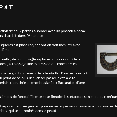
P à T
nction de deux parties a souder avec un pinceau a borax
rs charriait dans l'Antiquité
lesquelles est placé l'objet dont on doit mesurer avec
ntième.
nelle , de corindon,(le saphir est du corindon)de la
nnes , au passage une expression qui concerne les
et le goulot intérieur de la bouteille , l’ouvrier tournait
point de ne plus rien laisser passer, c'est-à-dire
lain » bouchée a l émeri et signée « Baccarat » d’une
ers émeris de force différente pour fignoler la surface de son bijou et le prépar
i et reposant sur ses genoux pour recueillir pierres ou limailles et poussières 
écieux qui sont tombés dans la peau)