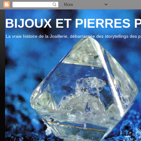
BIJOUX ET PIERRES 
La vraie histoire de la Joaillerie, débarrassée des storytellings des 