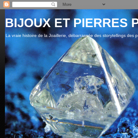
BIJOUX ET PIERRES 
La vraie histoire de la Joaillerie, débarrassée des storytellings des 