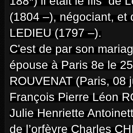
188*) il était le fils 
(1804 –), négociant, et
LEDIEU (1797 –).
C'est de par son mariage q
épouse à Paris 8e le 25
ROUVENAT (Paris, 08 jui
François Pierre Léon RO
Julie Henriette Antoin
de l’orfèvre Charles 