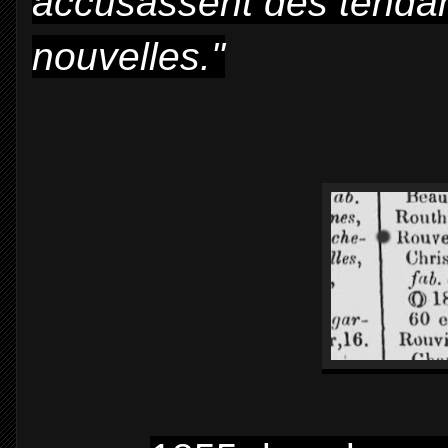
accusassent des tendan
nouvelles."