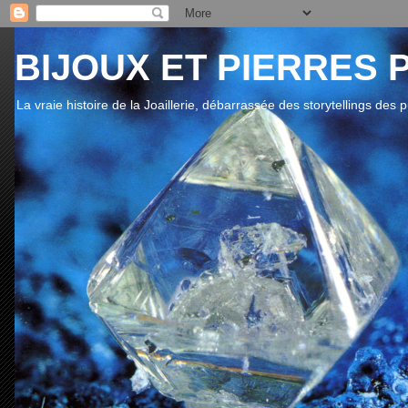
BIJOUX ET PIERRES 
La vraie histoire de la Joaillerie, débarrassée des storytellings des 