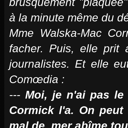
brusquement "plaquée" 
à la minute même du dé
Mme Walska-Mac Corm
facher. Puis, elle prit
journalistes. Et elle 
Comœdia :
---
Moi, je n'ai pas l
Cormick l'a. On peut
mal de mer abîme tout