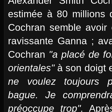
Alexander Smith Coch
estimée à 80 millions d
Cochran semble avoir 
ravissante Ganna ; av
Cochran
"a placé de f
orientales"
à son doigt 
ne voulez toujours p
bague. Je comprendr
préoccupe trop".
Après