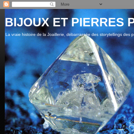
BIJOUX ET PIERRES 
La vraie histoire de la Joaillerie, débarrassée des storytellings des 