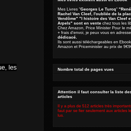
Mes Livres "
Georges Le Turcq
"
"René
Rachel Van Cleef, l'oubliée de la pla
Vendôme"
"l histoire des Van Cleef 
Arpels" sont en vente
chez tous les li
Chez Amazon, Price Minister Pour le m
+ frais d'envoi, je peux vous en adresse
dédicacé.
Ils sont aussi téléchargeables en Eboo
Amazon et Priceminister au prix de 9€9
ue, les
Nombre total de pages vues
Attention il faut consulter la liste de
articles
Il y a plus de 512 articles très importants
faut par se fier seulement aux articles l
lus.