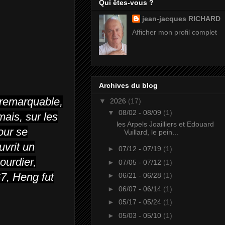
Qui êtes-vous ?
jean-jacques RICHARD
Afficher mon profil complet
Archives du blog
 remarquable,
▼
2026
(17)
▼
08/02 - 08/09
(1)
mais, sur les
les Arpels Joailliers et Edouard
our se
Vuillard, le pein...
uvrit un
►
07/12 - 07/19
(1)
ourdier,
►
07/05 - 07/12
(1)
67, Heng fut
►
06/21 - 06/28
(1)
►
06/07 - 06/14
(1)
►
05/17 - 05/24
(1)
►
05/03 - 05/10
(1)