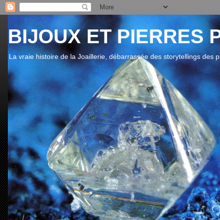
BIJOUX ET PIERRES 
La vraie histoire de la Joaillerie, débarrassée des storytellings des 