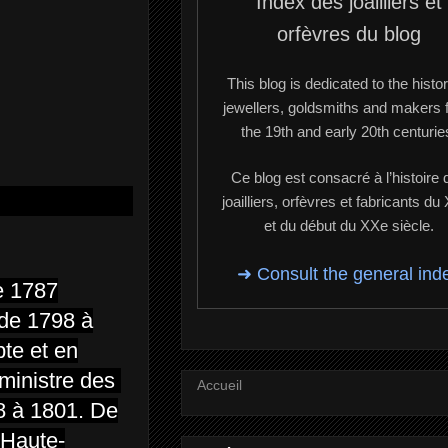
Index des joailliers et
orfèvres du blog
This blog is dedicated to the histor
jewellers, goldsmiths and makers 
the 19th and early 20th centurie
Ce blog est consacré à l’histoire 
joailliers, orfèvres et fabricants du
et du début du XXe siècle.
➜ Consult the general ind
de 1787
 de 1798 à
pte et en
 ministre des
Accueil
98 à 1801. De
 Haute-