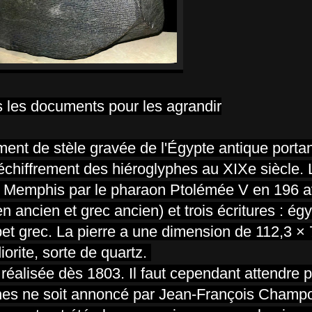
s les documents pour les agrandir
gment de stèle gravée de l'Égypte antique portan
chiffrement des hiéroglyphes au XIXe siècle. L
à Memphis par le pharaon Ptolémée V en 196 av
n ancien et grec ancien) et trois écritures : ég
et grec. La pierre a une dimension de 112,3 × 
orite, sorte de quartz.
 réalisée dès 1803. Il faut cependant attendre p
hes ne soit annoncé par Jean-François Champol