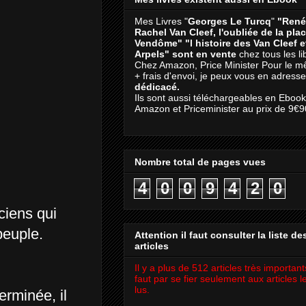
Mes Livres "
Georges Le Turcq
"
"René
Rachel Van Cleef, l'oubliée de la pla
Vendôme"
"l histoire des Van Cleef 
Arpels" sont en vente
chez tous les li
Chez Amazon, Price Minister Pour le m
+ frais d'envoi, je peux vous en adresse
dédicacé.
Ils sont aussi téléchargeables en Eboo
Amazon et Priceminister au prix de 9€9
Nombre total de pages vues
4
0
0
9
4
2
0
iciens qui
peuple.
Attention il faut consulter la liste de
articles
Il y a plus de 512 articles très importants
faut par se fier seulement aux articles l
lus.
erminée, il