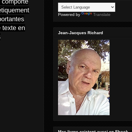
e comporte
nétiquement
Powered by
Translate
portantes
 texte en
Jean-Jacques Richard
s
Mes livres existent aussi en Ebook