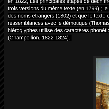
en 1822, Les principales étapes de déchiff
trois versions du même texte (en 1799) ; le
des noms étrangers (1802) et que le texte 
ressemblances avec le démotique (Thomas Y
hiéroglyphes utilise des caractères phonét
(Champollion, 1822-1824).