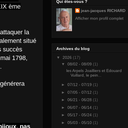
Qui êtes-vous ?
 XIX ème
jean-jacques RICHARD
Afficher mon profil complet
attaquer la
éalement situé
es succès
Archives du blog
n mai 1798,
▼
2026
(17)
▼
08/02 - 08/09
(1)
.
les Arpels Joailliers et Edouard
Vuillard, le pein...
régénérera
►
07/12 - 07/19
(1)
►
07/05 - 07/12
(1)
►
06/21 - 06/28
(1)
►
06/07 - 06/14
(1)
►
05/17 - 05/24
(1)
►
05/03 - 05/10
(1)
bijoux, pas