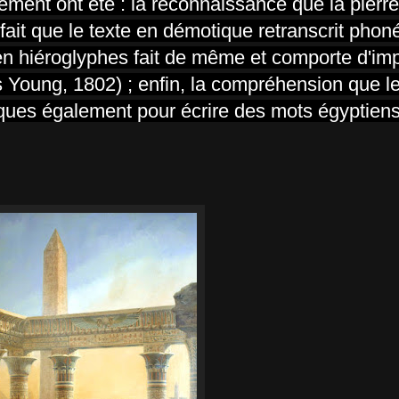
rement ont été : la reconnaissance que la pierr
 fait que le texte en démotique retranscrit pho
en hiéroglyphes fait de même et comporte d'im
oung, 1802) ; enfin, la compréhension que le
iques également pour écrire des mots égyptien