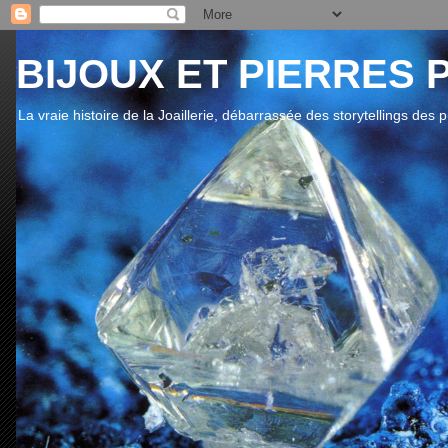
BIJOUX ET PIERRES 
La vraie histoire de la Joaillerie, débarrassée des storytellings des 