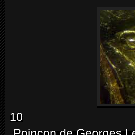
10
Poinçon de Georges Len