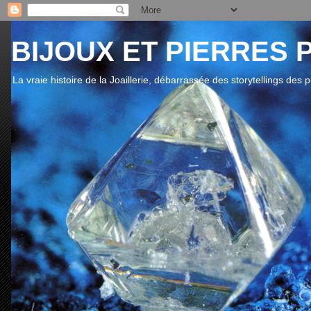
BIJOUX ET PIERRES 
La vraie histoire de la Joaillerie, débarrassée des storytellings des 