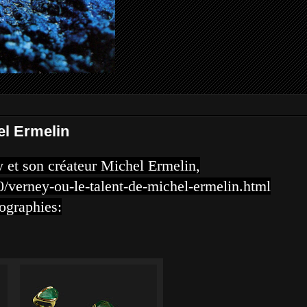
el Ermelin
y
et son créateur
Michel Ermelin
,
0/verney-ou-le-talent-de-michel-ermelin.html
tographies: