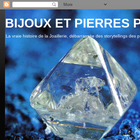
BIJOUX ET PIERRES 
La vraie histoire de la Joaillerie, débarrassée des storytellings des 