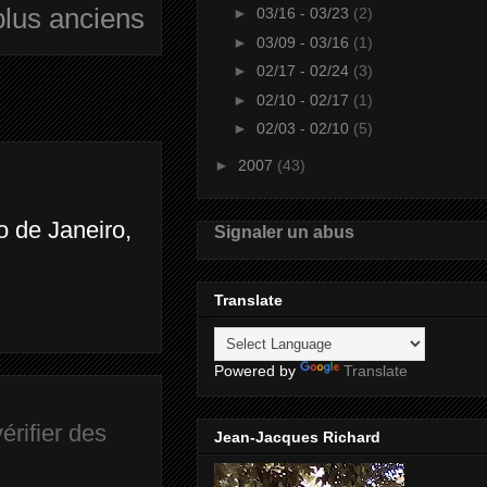
plus anciens
►
03/16 - 03/23
(2)
►
03/09 - 03/16
(1)
►
02/17 - 02/24
(3)
►
02/10 - 02/17
(1)
►
02/03 - 02/10
(5)
►
2007
(43)
o de Janeiro,
Signaler un abus
Translate
Powered by
Translate
érifier des
Jean-Jacques Richard