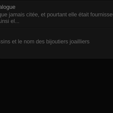
alogue
e jamais citée, et pourtant elle était fournisse
nsi el...
ins et le nom des bijoutiers joailliers