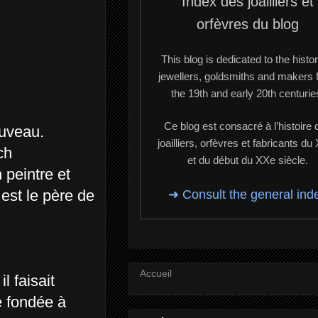
Index des joailliers et
orfèvres du blog
This blog is dedicated to the histor
jewellers, goldsmiths and makers 
the 19th and early 20th centurie
Ce blog est consacré à l’histoire 
ouveau.
joailliers, orfèvres et fabricants du
ch
et du début du XXe siècle.
 peintre et
est le père de
➜ Consult the general ind
Accueil
l faisait
e fondée à