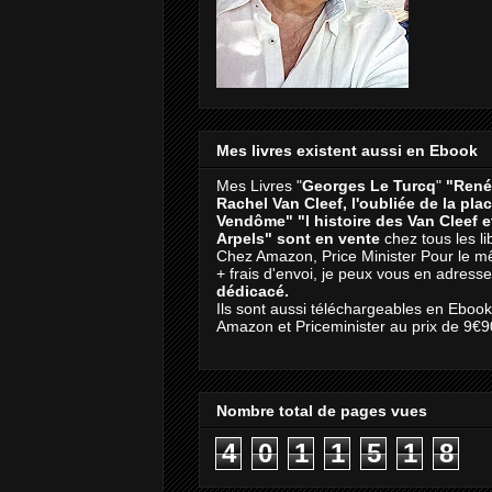
Mes livres existent aussi en Ebook
Mes Livres "
Georges Le Turcq
"
"René
Rachel Van Cleef, l'oubliée de la pla
Vendôme"
"l histoire des Van Cleef 
Arpels" sont en vente
chez tous les li
Chez Amazon, Price Minister Pour le m
+ frais d'envoi, je peux vous en adresse
dédicacé.
Ils sont aussi téléchargeables en Eboo
Amazon et Priceminister au prix de 9€9
Nombre total de pages vues
4
0
1
1
5
1
8