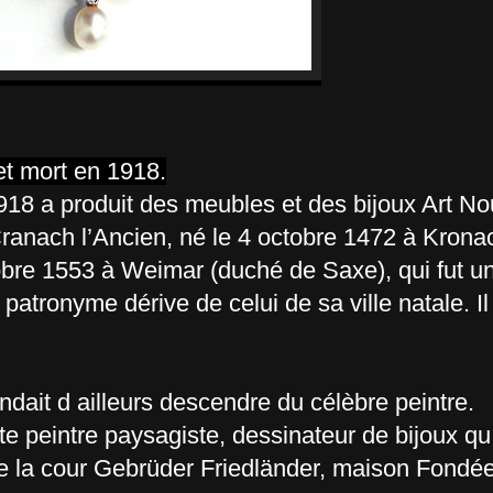
t mort en 1918.
918 a produit des meubles et des bijoux Art N
anach l’Ancien, né le 4 octobre 1472 à Krona
obre 1553 à Weimar (duché de Saxe), qui fut un
tronyme dérive de celui de sa ville natale. Il 
ndait d ailleurs descendre du célèbre peintre.
ste peintre paysagiste, dessinateur de bijoux qu i
er de la cour Gebrüder Friedländer, maison Fondé