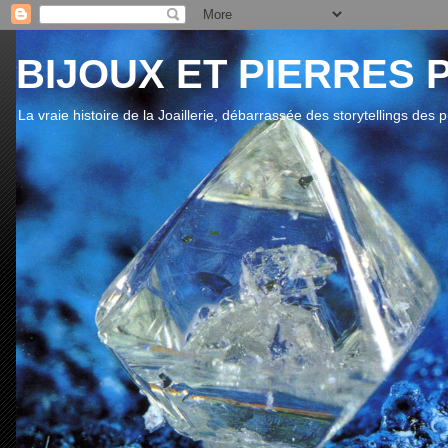
BIJOUX ET PIERRES 
La vraie histoire de la Joaillerie, débarrassée des storytellings des 