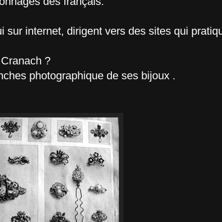
çonnages des français.
 sur internet, dirigent vers des sites qui prati
s Cranach ?
nches photographique de ses bijoux .