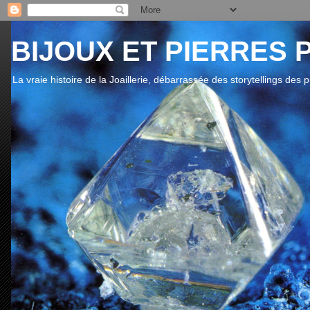
BIJOUX ET PIERRES 
La vraie histoire de la Joaillerie, débarrassée des storytellings des 